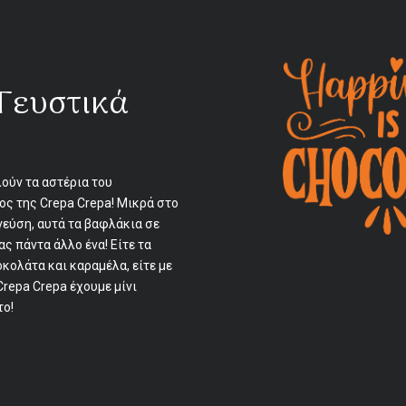
Γευστικά
ούν τα αστέρια του
ς της Crepa Crepa! Μικρά στο
γεύση, αυτά τα βαφλάκια σε
ς πάντα άλλο ένα! Είτε τα
κολάτα και καραμέλα, είτε με
Crepa Crepa έχουμε μίνι
το!