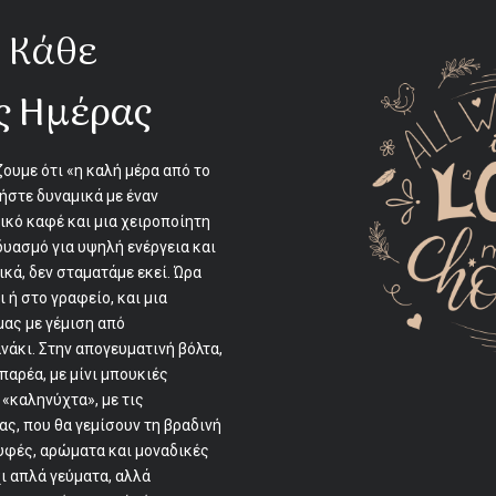
 Κάθε
ς Ημέρας
ουμε ότι «η καλή μέρα από το
ήστε δυναμικά με έναν
κό καφέ και μια χειροποίητη
δυασμό για υψηλή ενέργεια και
ικά, δεν σταματάμε εκεί. Ώρα
ι ή στο γραφείο, και μια
μας με γέμιση από
άκι. Στην απογευματινή βόλτα,
παρέα, με μίνι μπουκιές
 «καληνύχτα», με τις
ς, που θα γεμίσουν τη βραδινή
 υφές, αρώματα και μοναδικές
χι απλά γεύματα, αλλά