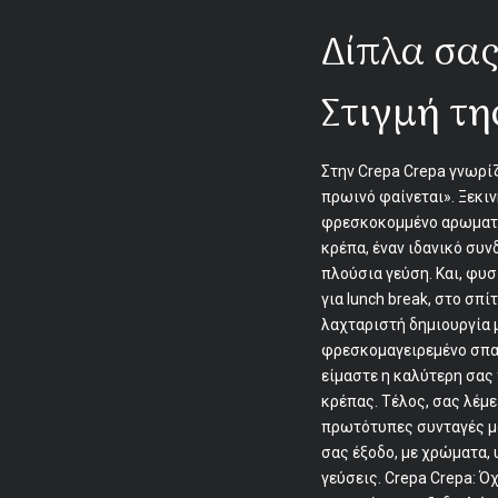
Δίπλα σας
Στιγμή τη
Στην Crepa Crepa γνωρίζ
πρωινό φαίνεται». Ξεκιν
φρεσκοκομμένο αρωματι
κρέπα, έναν ιδανικό συν
πλούσια γεύση. Και, φυσ
για lunch break, στο σπίτ
λαχταριστή δημιουργία 
φρεσκομαγειρεμένο σπαν
είμαστε η καλύτερη σας 
κρέπας. Τέλος, σας λέμε
πρωτότυπες συνταγές μα
σας έξοδο, με χρώματα,
γεύσεις. Crepa Crepa: Ό